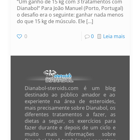
“Um ganho de 15 kg com 3 tratamentos com
Dianabol“ Para João Manuel (Porto, Portugal)
o desafio era o seguinte: ganhar nada menos
do que 15 kg de músculo. Ele
[…]
0
0
Leia mais
Dianabol-steroids.com é um blog
destinado ao público amador e ao
experiente na área de esteroides,
mais precisamente sobre Dianabol, os
diferentes tratamentos a fazer, as
dietas a seguir, os exercícios para
fazer durante e depois de um ciclo e
muito mais informações sobre