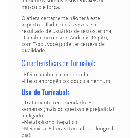
aumentos
sólidos e sustentáveis
de
músculo e força.
O atleta certamente não terá este
aspecto inflado que às vezes é o
resultado de usuários de testosterona,
Dianabol ou mesmo Androlic. Repito,
com T-bol, você pode ter certeza de
qualidade
.
Características de Turinabol:
–
Efeito anabólico
: moderado.
–
Efeito androgênico
: pouco a nenhum.
Uso de Turinabol:
–
Tratamento recomendado
: 6
semanas (mais do que isso é prejudicial
ao fígado)
–
Metabolismo
: hepático
–
Meia-vida
: 8 horas (tomado ao longo do
dia)