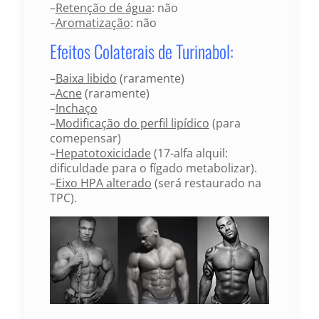
–
Retenção de água
: não
–
Aromatização
: não
Efeitos Colaterais de Turinabol:
–
Baixa libido
(raramente)
–
Acne
(raramente)
–
Inchaço
–
Modificação do perfil lipídico
(para
comepensar)
–
Hepatotoxicidade
(17-alfa alquil:
dificuldade para o fígado metabolizar).
–
Eixo HPA alterado
(será restaurado na
TPC).